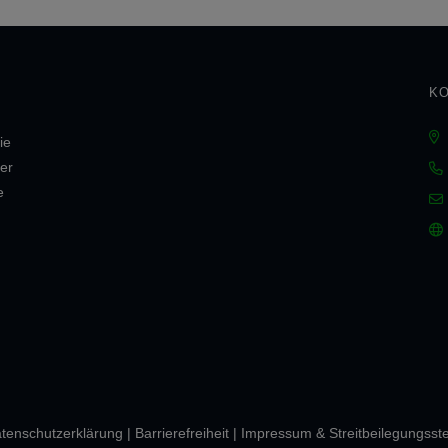
KO
ie
er
e
ten­schutz­erklärung
|
Barrierefreiheit
|
Impressum & Streitbeilegungsste